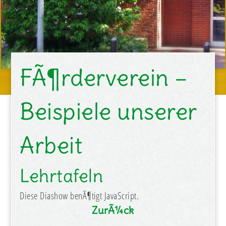
FÃ¶rderverein –
Beispiele unserer
Arbeit
Lehrtafeln
Diese Diashow benÃ¶tigt JavaScript.
ZurÃ¼ck